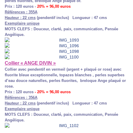
perles fluorites, breloque Ange plaqué or.
Prix : 120 euros
-
20% = 96,00 euros
Références : 355A
Hauteur : 22 cms
(pendentif inclus) Longueur : 47 cms
Exemplaire unique
MOTS CLEFS : Douceur, clarté, paix, communication, Pensée
Angélique.
Collier « ANGE DIVIN »
Collier avec pendentif en vermeil (argent + plaqué or rose) avec
fluorite bleue exceptionnelle, topazes blanches , perles superbes
d’eau douce naturelles, perles fluorites, breloque Ange plaqué or
rose.
Prix : 120 euros
- 20% = 96,00 euros
Références : 356A
Hauteur : 22 cms
(pendentif inclus) Longueur : 47 cms
Exemplaire unique
MOTS CLEFS : Douceur, clarté, paix, communication, Pensée
Angélique.