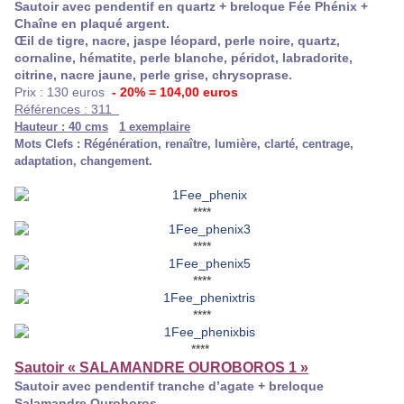
Sautoir avec pendentif en quartz + breloque Fée Phénix +
Chaîne en plaqué argent.
Œil de tigre, nacre, jaspe léopard, perle noire, quartz,
cornaline, hématite, perle blanche, péridot, labradorite,
citrine, nacre jaune, perle grise, chrysoprase.
Prix : 130 euros
- 20% = 104,00 euros
Références : 311
Hauteur : 40 cms
1 exemplaire
Mots Clefs : Régénération, renaître, lumière, clarté, centrage,
adaptation, changement.
****
****
****
****
****
Sautoir « SALAMANDRE OUROBOROS 1 »
Sautoir avec pendentif tranche d’agate + breloque
Salamandre Ouroboros.