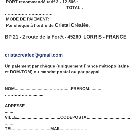
PORT recommandé tarif 3 - 12,50€ : …………………………….
TOTAL :
……………………………..
MODE DE PAIEMENT:
Cristal Créafée
Par chèque à l’ordre de
,
BP 21 - 2 route de la Forêt - 45260 LORRIS -
FRANCE
-
cristacreafee@gmail.com
Un paiement par chèque (uniquement France métropolitaine
et DOM-TOM) ou mandat postal ou par paypal.
NOM..............................………......PRENOM..........
………………...........
ADRESSE.......................................................................................
.......
VILLE....................................CODEPOSTAL..................................
.......
TEL...............................MAIL.......…………..
………………….................